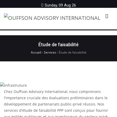
Sunday, 09 Aug 26
Menu
Étude de faisabilité
Accueil
›
Services
›
Étude de faisabilité
Chez Ouffson Advisory International, nous comprenons
l'importance cruciale des évaluations préliminaires dans le
développement de partenariats public-privé réussis. Nos
services d'étude de faisabilité PPP sont conçus pour fournir
aux entités publiques et aux investisseurs du secteur privé